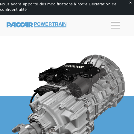
X
Nous avons apporté des modifications à notre
Déclaration de
confidentialité
.
.