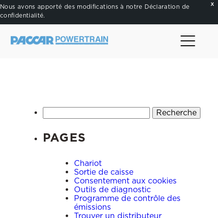
X
Nous avons apporté des modifications à notre
Déclaration de
confidentialité
.
.
Rechercher :
PAGES
Chariot
Sortie de caisse
Consentement aux cookies
Outils de diagnostic
Programme de contrôle des
émissions
Trouver un distributeur