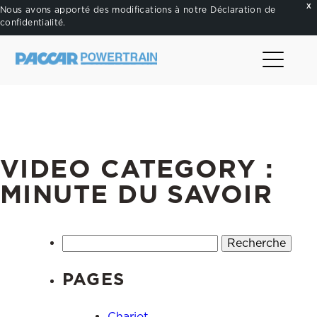
X
Nous avons apporté des modifications à notre
Déclaration de
confidentialité
.
.
VIDEO CATEGORY :
MINUTE DU SAVOIR
Rechercher :
PAGES
Chariot